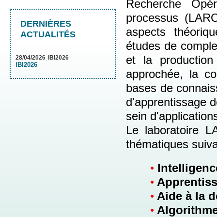
Recherche Opér
processus (LARO
DERNIÈRES
aspects théoriq
ACTUALITÉS
études de comple
et la production
28/04/2026
IBI2026
IBI2026
approchée, la co
bases de connais
d'apprentissage 
sein d'applications
Le laboratoire 
thématiques suiva
•
Intelligence
•
Apprentiss
•
Aide à la d
•
Algorithme