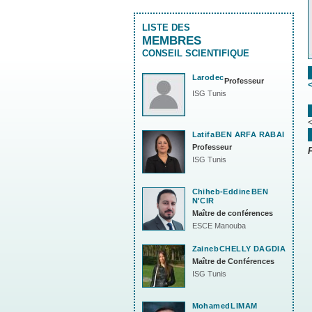
LISTE DES
MEMBRES
CONSEIL SCIENTIFIQUE
Larodec
Professeur
ISG Tunis
Latifa
BEN ARFA RABAI
Professeur
ISG Tunis
Chiheb-Eddine
BEN
N'CIR
Maître de conférences
ESCE Manouba
Zaineb
CHELLY DAGDIA
Maître de Conférences
ISG Tunis
Mohamed
LIMAM