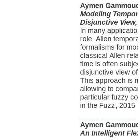
Aymen Gammoud
Modeling Tempora
Disjunctive View,
In many applicati
role. Allen tempor
formalisms for mo
classical Allen rel
time is often subj
disjunctive view o
This approach is m
allowing to compar
particular fuzzy c
in the Fuzz
,
2015
Aymen Gammoud
An Intelligent F