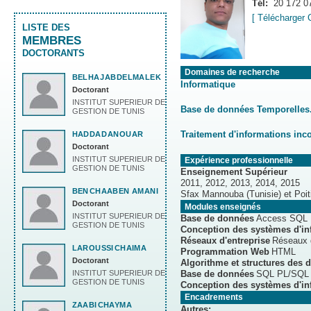
Tél:
20 172 0
[ Télécharger 
LISTE DES
MEMBRES
DOCTORANTS
Domaines de recherche
BELHAJ
ABDELMALEK
Informatique
Doctorant
INSTITUT SUPERIEUR DE
Base de données Temporelles
GESTION DE TUNIS
Traitement d'informations inc
HADDAD
ANOUAR
Doctorant
INSTITUT SUPERIEUR DE
Expérience professionnelle
GESTION DE TUNIS
Enseignement Supérieur
2011, 2012, 2013, 2014, 2015
BEN
CHAABEN AMANI
Sfax Mannouba (Tunisie) et Poit
Doctorant
Modules enseignés
INSTITUT SUPERIEUR DE
Base de données
Access SQL
GESTION DE TUNIS
Conception des systèmes d'in
Réseaux d'entreprise
Réseaux d
LAROUSSI
CHAIMA
Programmation Web
HTML
Doctorant
Algorithme et structures des 
INSTITUT SUPERIEUR DE
Base de données
SQL PL/SQL
GESTION DE TUNIS
Conception des systèmes d'in
Encadrements
ZAABI
CHAYMA
Autres: