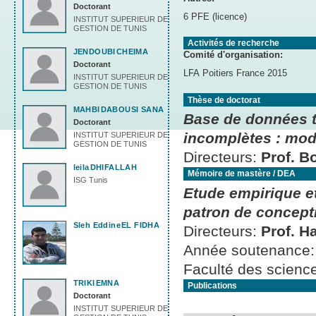
Doctorant
6 PFE (licence)
INSTITUT SUPERIEUR DE
GESTION DE TUNIS
Activités de recherche
JENDOUBI
CHEIMA
Comité d'organisation:
Doctorant
LFA Poitiers France 2015
INSTITUT SUPERIEUR DE
GESTION DE TUNIS
Thèse de doctorat
MAHBI
DABOUSI SANA
Base de données t
Doctorant
incomplètes : modé
INSTITUT SUPERIEUR DE
GESTION DE TUNIS
Directeurs:
Prof. B
leila
DHIFALLAH
Mémoire de mastère / DEA
ISG Tunis
Etude empirique et
patron de concept
Sleh Eddine
EL FIDHA
Directeurs:
Prof. H
Année soutenance
Faculté des scienc
TRIKI
EMNA
Publications
Doctorant
INSTITUT SUPERIEUR DE