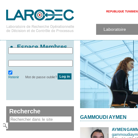
Laboratoire
Espace Membres
Retenir
Mot de passe oublie?
Recherche
GAMMOUDI AYMEN
AYMEN
GAMM
gammoudiaym