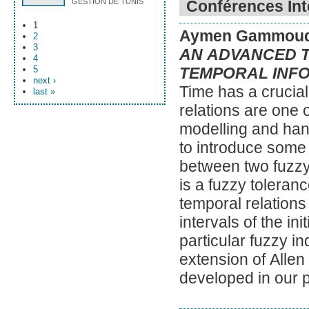
GESTION DE TUNIS
Conférences Int
1
Aymen Gammoud
2
3
AN ADVANCED 
4
5
TEMPORAL INFO
next ›
Time has a crucial 
last »
relations are one
modelling and han
to introduce some k
between two fuzzy 
is a fuzzy toleran
temporal relations
intervals of the in
particular fuzzy in
extension of Allen
developed in our 