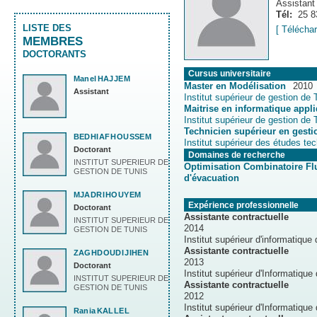
Assistant
Tél:
25 8
LISTE DES
[ Télécha
MEMBRES
DOCTORANTS
Cursus universitaire
Manel
HAJJEM
Master en Modélisation
2010
Assistant
Institut supérieur de gestion de 
Maitrise en informatique appli
Institut supérieur de gestion de 
Technicien supérieur en gest
BEDHIAF
HOUSSEM
Institut supérieur des études t
Doctorant
Domaines de recherche
INSTITUT SUPERIEUR DE
Optimisation Combinatoire Fl
GESTION DE TUNIS
d'évacuation
MJADRI
HOUYEM
Expérience professionnelle
Doctorant
Assistante contractuelle
INSTITUT SUPERIEUR DE
2014
GESTION DE TUNIS
Institut supérieur d'informatique
Assistante contractuelle
ZAGHDOUDI
JIHEN
2013
Doctorant
Institut supérieur d'Informatique
INSTITUT SUPERIEUR DE
Assistante contractuelle
GESTION DE TUNIS
2012
Institut supérieur d'Informatique
Rania
KALLEL