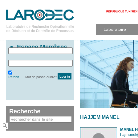
Laboratoire
Espace Membres
Retenir
Mot de passe oublie?
Recherche
HAJJEM MANEL
MANEL
H
hajmanel