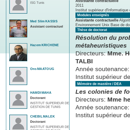
Assistante contractuelle
ISG Tunis
2011
Institut supérieur d'Informatique
Modules enseignés
Assistante contractuelle
Algori
Med Slim
KASSIS
Environnement Unix Base de don
Assistant contractuel
Thèse de doctorat
Résolution du pro
métaheuristiques
Hazem
KRICHENE
Directeurs:
Mme. He
TALBI
Année soutenance
Ons
MAATOUG
Institut supérieur d
Mémoire de mastère / DEA
Les colonies de f
HAMDI
MAHA
Doctorant
Directeurs:
Mme he
INSTITUT SUPERIEUR DE
Année soutenance
GESTION DE TUNIS
Institut supérieur d
CHEBIL
MALEK
Doctorant
INSTITUT SUPERIEUR DE