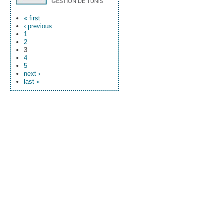
GESTION DE TUNIS
« first
‹ previous
1
2
3
4
5
next ›
last »