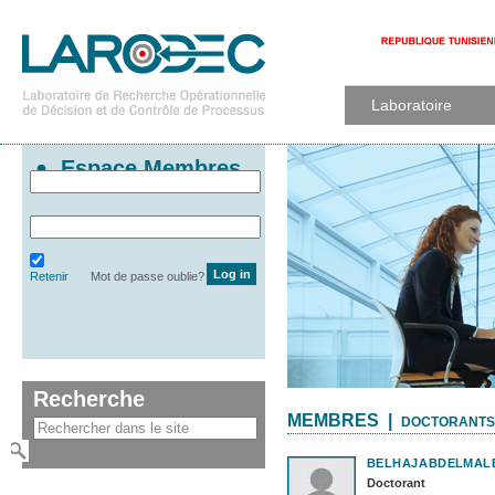
Laboratoire
Espace Membres
Retenir
Mot de passe oublie?
Recherche
MEMBRES |
DOCTORANTS
BELHAJ
ABDELMAL
Doctorant