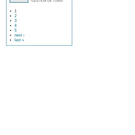
GESTION DE TUNIS
1
2
3
4
5
next ›
last »