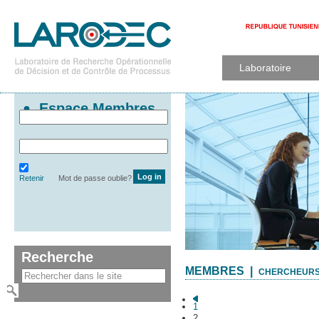
Laboratoire
Espace Membres
Retenir
Mot de passe oublie?
Recherche
MEMBRES |
CHERCHEURS
1
2