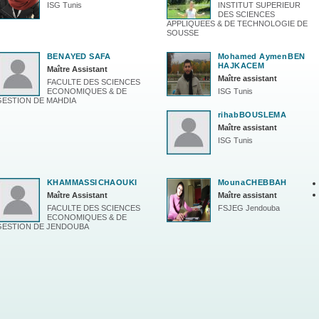
ISG Tunis
INSTITUT SUPERIEUR
DES SCIENCES
APPLIQUEES & DE TECHNOLOGIE DE
SOUSSE
BEN
AYED SAFA
Mohamed Aymen
BEN
HAJKACEM
Maître Assistant
Maître assistant
FACULTE DES SCIENCES
ECONOMIQUES & DE
ISG Tunis
GESTION DE MAHDIA
rihab
BOUSLEMA
Maître assistant
ISG Tunis
KHAMMASSI
CHAOUKI
Mouna
CHEBBAH
Maître Assistant
Maître assistant
FACULTE DES SCIENCES
FSJEG Jendouba
ECONOMIQUES & DE
GESTION DE JENDOUBA