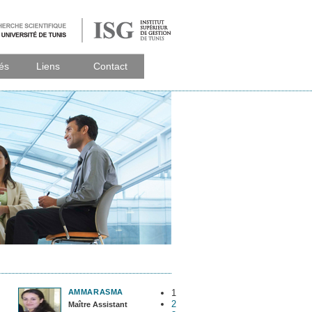
tés
Liens
Contact
AMMAR
ASMA
1
2
Maître Assistant