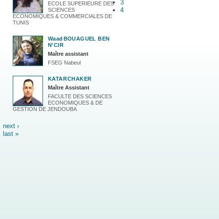
3
ECOLE SUPERIEURE DES
4
SCIENCES
ECONOMIQUES & COMMERCIALES DE
TUNIS
Waad
BOUAGUEL BEN
N'CIR
Maître assistant
FSEG Nabeul
KATAR
CHAKER
Maître Assistant
FACULTE DES SCIENCES
ECONOMIQUES & DE
GESTION DE JENDOUBA
next ›
last »