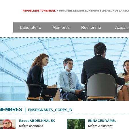
Laboratoire
Membres
Recherche
Actuali
MEMBRES |
ENSEIGNANTS_CORPS_B
Raoua
ABDELKHALEK
ENNACEUR
AMEL
Maître assistant
Maître Assistant