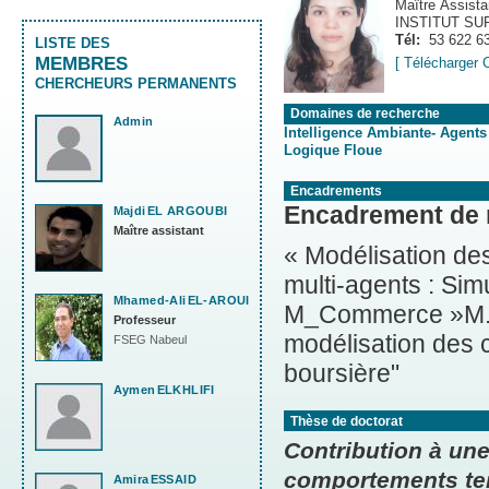
Maître Assista
INSTITUT S
Tél:
53 622 6
LISTE DES
MEMBRES
[ Télécharger 
CHERCHEURS PERMANENTS
Domaines de recherche
Admin
Intelligence Ambiante- Agents
Logique Floue
Encadrements
Encadrement de
Majdi
EL ARGOUBI
Maître assistant
« Modélisation d
multi-agents : Si
Mhamed-Ali
EL-AROUI
M_Commerce »M. Moham
Professeur
modélisation des 
FSEG Nabeul
boursière"
Aymen
ELKHLIFI
Thèse de doctorat
Contribution à un
comportements tem
Amira
ESSAID