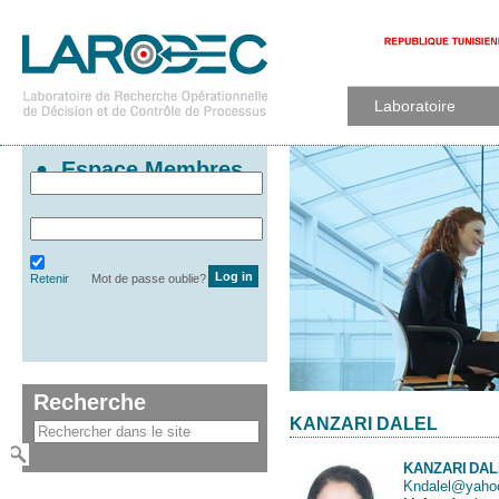
Laboratoire
Espace Membres
Retenir
Mot de passe oublie?
Recherche
KANZARI DALEL
KANZARI
DAL
Kndalel@yahoo