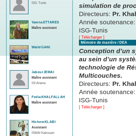
ISG Tunis
simulation de proc
Directeurs:
Pr. Kha
Année soutenance
Yamna
ETTARES
Maître assistant
ISG-Tunis
[ Télécharger ]
Mémoire de mastère / DEA
Walid
GANI
Conception d’un sy
au sein d’un systè
technologie de Ré
Jabeur
JEMAI
Multicouches.
Maître assistant
Directeurs:
Pr. Kha
ISI Ariana
Année soutenance
Fedia
KHALFALLAH
ISG-Tunis
Maître assistant
[ Télécharger ]
Hichem
KLABI
Assistant
ISMAI Kairouan