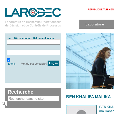
Laboratoire
Espace Membres
Retenir
Mot de passe oublie?
Recherche
BEN KHALIFA MALIKA
BEN
KHA
malikabe