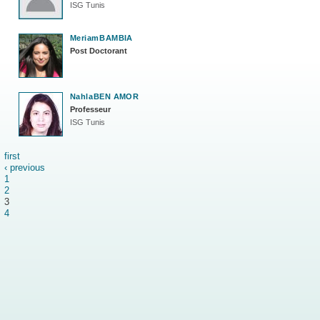
ISG Tunis
Meriam
BAMBIA
Post Doctorant
Nahla
BEN AMOR
Professeur
ISG Tunis
first
‹ previous
1
2
3
4