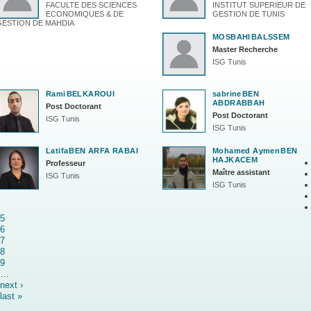
FACULTE DES SCIENCES
INSTITUT SUPERIEUR DE
ECONOMIQUES & DE
GESTION DE TUNIS
GESTION DE MAHDIA
MOSBAHI
BALSSEM
Master Recherche
ISG Tunis
Rami
BELKAROUI
sabrine
BEN
ABDRABBAH
Post Doctorant
Post Doctorant
ISG Tunis
ISG Tunis
Latifa
BEN ARFA RABAI
Mohamed Aymen
BEN
HAJKACEM
Professeur
Maître assistant
ISG Tunis
ISG Tunis
5
6
7
8
9
…
next ›
last »