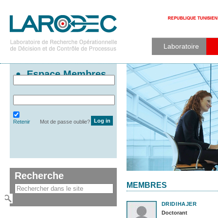
Laboratoire
Espace Membres
Retenir
Mot de passe oublie?
Recherche
MEMBRES
DRIDI
HAJER
Doctorant