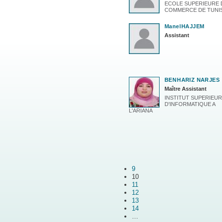
ECOLE SUPERIEURE 
COMMERCE DE TUNI
Manel
HAJJEM
Assistant
BEN
HARIZ NARJES
Maître Assistant
INSTITUT SUPERIEUR
D'INFORMATIQUE A
L'ARIANA
9
10
11
12
13
14
…