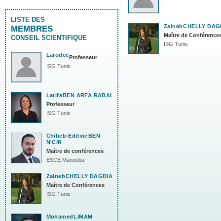
LISTE DES
Zaineb
CHELLY DAG
MEMBRES
Maître de Conférence
CONSEIL SCIENTIFIQUE
ISG Tunis
Larodec
Professeur
ISG Tunis
Latifa
BEN ARFA RABAI
Professeur
ISG Tunis
Chiheb-Eddine
BEN
N'CIR
Maître de conférences
ESCE Manouba
Zaineb
CHELLY DAGDIA
Maître de Conférences
ISG Tunis
Mohamed
LIMAM