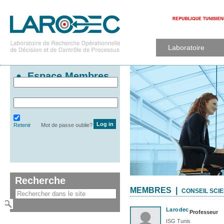
Laboratoire
Espace Membres
Retenir
Mot de passe oublie?
Recherche
MEMBRES |
CONSEIL SCIE
Larodec
Professeur
ISG Tunis