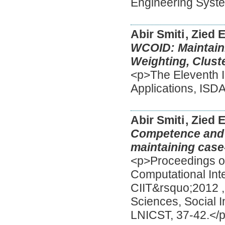
Engineering Syst
Abir Smiti
, Zied
WCOID: Maintain
Weighting, Cluste
<p>The Eleventh I
Applications, IS
Abir Smiti
, Zied
Competence and 
maintaining case
<p>Proceedings of
Computational Inte
CIIT&rsquo;2012 , 
Sciences, Social 
LNICST, 37-42.</