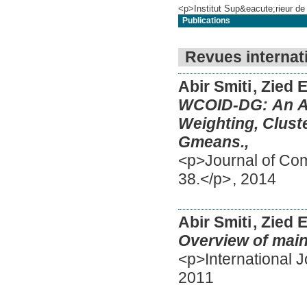
<p>Institut Sup&eacute;rieur de
Publications
Revues internat
Abir Smiti
, Zied
WCOID-DG: An Ap
Weighting, Cluste
Gmeans.,
<p>Journal of Com
38.</p>
,
2014
Abir Smiti
, Zied
Overview of main
<p>International J
2011