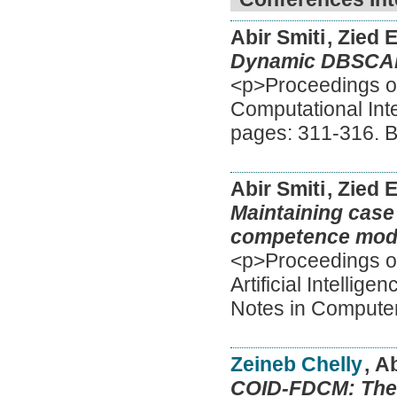
Abir Smiti
, Zied 
Dynamic DBSCAN-
<p>Proceedings of
Computational Int
pages: 311-316. 
Abir Smiti
, Zied 
Maintaining case
competence mode
<p>Proceedings of
Artificial Intelli
Notes in Compute
Zeineb Chelly
, A
COID-FDCM: The F