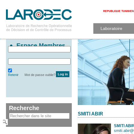
Laboratoire
Espace Membres
Retenir
Mot de passe oublie?
Recherche
SMITI ABIR
SMITI
ABI
smiti.abir