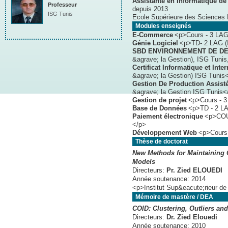
Assistante en Informatique de
Professeur
depuis 2013
ISG Tunis
Ecole Supérieure des Science
Modules enseignés
E-Commerce
<p>Cours - 3 LAG 
Génie Logiciel
<p>TD- 2 LAG (I
SBD ENVIRONNEMENT DE D
&agrave; la Gestion), ISG Tunis
Certificat Informatique et Inter
&agrave; la Gestion) ISG Tunis
Gestion De Production Assist
&agrave; la Gestion ISG Tunis<
Gestion de projet
<p>Cours - 3
Base de Données
<p>TD - 2 LA
Paiement électronique
<p>COUR
</p>
Développement Web
<p>Cours
Thèse de doctorat
New Methods for Maintaining
Models
Directeurs:
Pr. Zied ELOUEDI
Année soutenance:
2014
<p>Institut Sup&eacute;rieur de
Mémoire de mastère / DEA
COID: Clustering, Outliers an
Directeurs:
Dr. Zied Elouedi
Année soutenance:
2010