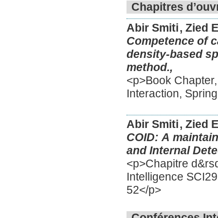
Chapitres d’ouv
Abir Smiti
, Zied 
Competence of ca
density-based spa
method.,
<p>Book Chapter,
Interaction, Sprin
Abir Smiti
, Zied
COID: A maintain
and Internal Dete
<p>Chapitre d&rsq
Intelligence SCI2
52</p>
Conférences Int