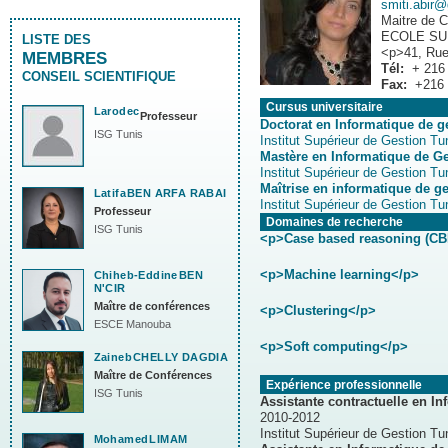
smiti.abir@
Maitre de 
ECOLE SU
LISTE DES
<p>41, Rue
MEMBRES
Tél:
+ 216
CONSEIL SCIENTIFIQUE
Fax:
+216 
Cursus universitaire
Larodec
Professeur
Doctorat en Informatique de g
ISG Tunis
Institut Supérieur de Gestion Tu
Mastère en Informatique de G
Institut Supérieur de Gestion Tu
Maîtrise en informatique de g
Latifa
BEN ARFA RABAI
Institut Supérieur de Gestion Tu
Professeur
Domaines de recherche
ISG Tunis
<p>Case based reasoning (CB
<p>Machine learning</p>
Chiheb-Eddine
BEN
N'CIR
Maître de conférences
<p>Clustering</p>
ESCE Manouba
<p>Soft computing</p>
Zaineb
CHELLY DAGDIA
Maître de Conférences
Expérience professionnelle
ISG Tunis
Assistante contractuelle en I
2010-2012
Institut Supérieur de Gestion Tu
Mohamed
LIMAM