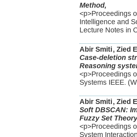
Method,
<p>Proceedings of 
Intelligence and 
Lecture Notes in 
Abir Smiti
, Zied 
Case-deletion st
Reasoning syste
<p>Proceedings o
Systems IEEE. (W
Abir Smiti
, Zied 
Soft DBSCAN: Im
Fuzzy Set Theory
<p>Proceedings of
System Interactio