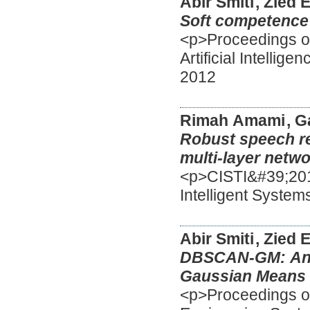
Abir Smiti
, Zied 
Soft competence 
<p>Proceedings of
Artificial Intelli
2012
Rimah Amami
, G
Robust speech r
multi-layer netwo
<p>CISTI&#39;20
Intelligent Syste
Abir Smiti
, Zied 
DBSCAN-GM: An 
Gaussian Means
<p>Proceedings of 